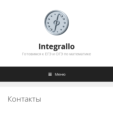
Перейти
к
содержимому
Integrallo
Готовимся к ЕГЭ и ОГЭ по математике
Меню
Контакты