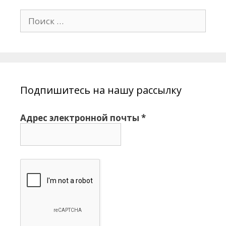
П
о
и
с
к
:
Подпишитесь на нашу рассылку
Адрес электронной почты
*