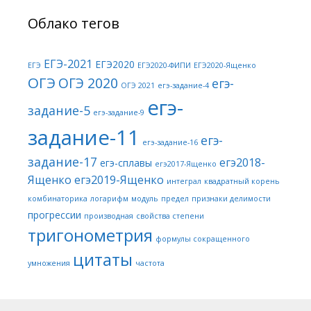
Облако тегов
ЕГЭ-2021
ЕГЭ2020
ЕГЭ
ЕГЭ2020-ФИПИ
ЕГЭ2020-Ященко
ОГЭ
ОГЭ 2020
егэ-
ОГЭ 2021
егэ-задание-4
егэ-
задание-5
егэ-задание-9
задание-11
егэ-
егэ-задание-16
задание-17
егэ2018-
егэ-сплавы
егэ2017-Ященко
Ященко
егэ2019-Ященко
интеграл
квадратный корень
комбинаторика
логарифм
модуль
предел
признаки делимости
прогрессии
производная
свойства степени
тригонометрия
формулы сокращенного
цитаты
умножения
частота