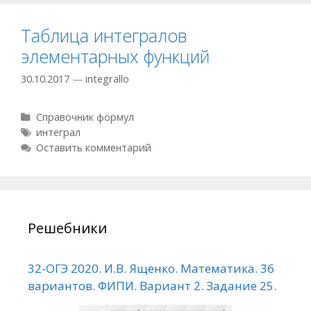
Таблица интегралов
элементарных функций
30.10.2017
—
integrallo
Р
Справочник формул
у
М
интеграл
б
е
Оставить комментарий
р
т
и
к
к
и
и
Решебники
32-ОГЭ 2020. И.В. Ященко. Математика. 36
вариантов. ФИПИ. Вариант 2. Задание 25.