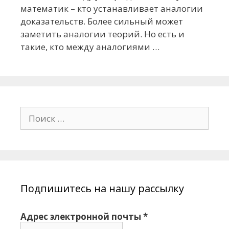
математик – кто устанавливает аналогии
доказательств. Более сильный может
заметить аналогии теорий. Но есть и
такие, кто между аналогиями …
П
о
и
с
к
:
Подпишитесь на нашу рассылку
Адрес электронной почты
*