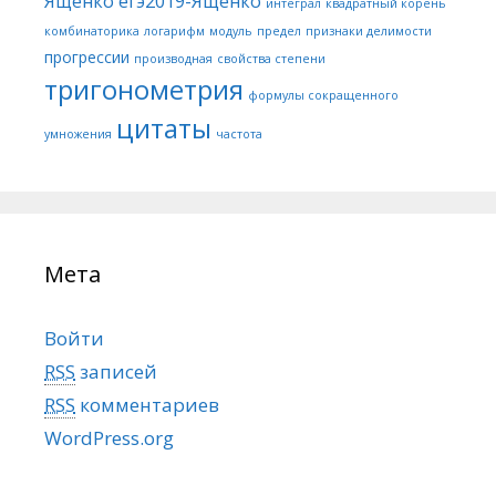
Ященко
егэ2019-Ященко
интеграл
квадратный корень
комбинаторика
логарифм
модуль
предел
признаки делимости
прогрессии
производная
свойства степени
тригонометрия
формулы сокращенного
цитаты
умножения
частота
Мета
Войти
RSS
записей
RSS
комментариев
WordPress.org