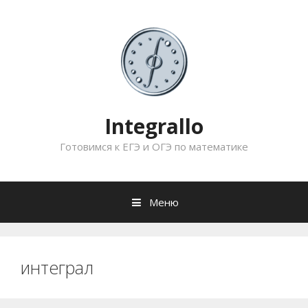
Перейти
к
содержимому
Integrallo
Готовимся к ЕГЭ и ОГЭ по математике
Меню
интеграл