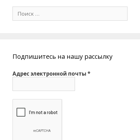
П
о
и
с
к
:
Подпишитесь на нашу рассылку
Адрес электронной почты
*