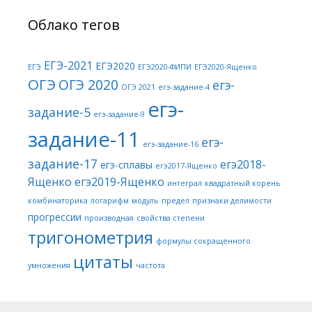
Облако тегов
ЕГЭ-2021
ЕГЭ2020
ЕГЭ
ЕГЭ2020-ФИПИ
ЕГЭ2020-Ященко
ОГЭ
ОГЭ 2020
егэ-
ОГЭ 2021
егэ-задание-4
егэ-
задание-5
егэ-задание-9
задание-11
егэ-
егэ-задание-16
задание-17
егэ2018-
егэ-сплавы
егэ2017-Ященко
Ященко
егэ2019-Ященко
интеграл
квадратный корень
комбинаторика
логарифм
модуль
предел
признаки делимости
прогрессии
производная
свойства степени
тригонометрия
формулы сокращенного
цитаты
умножения
частота