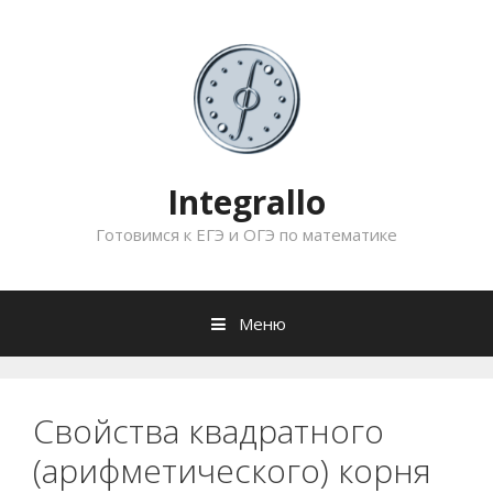
Перейти
к
содержимому
Integrallo
Готовимся к ЕГЭ и ОГЭ по математике
Меню
Свойства квадратного
(арифметического) корня