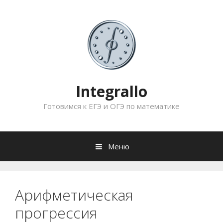
Перейти
к
содержимому
Integrallo
Готовимся к ЕГЭ и ОГЭ по математике
Меню
Арифметическая
прогрессия