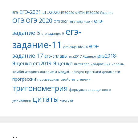
ЕГЭ-2021
ЕГЭ2020
ЕГЭ
ЕГЭ2020-ФИПИ
ЕГЭ2020-Ященко
ОГЭ
ОГЭ 2020
егэ-
ОГЭ 2021
егэ-задание-4
егэ-
задание-5
егэ-задание-9
задание-11
егэ-
егэ-задание-16
задание-17
егэ2018-
егэ-сплавы
егэ2017-Ященко
Ященко
егэ2019-Ященко
интеграл
квадратный корень
комбинаторика
логарифм
модуль
предел
признаки делимости
прогрессии
производная
свойства степени
тригонометрия
формулы сокращенного
цитаты
умножения
частота