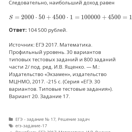
Следовательно, наибольший доход равен
=
2
0
0
0
⋅
5
0
+
4
5
0
0
S=2000\cdot 50+4500\
⋅
1
=
1
0
0
0
0
0
+
4
5
0
0
=
S
Ответ:
104 500 рублей.
Источник: ЕГЭ 2017. Математика.
Профильный уровень. 30 вариантов
типовых тестовых заданий и 800 заданий
части 2/ под. ред. И.В. Ященко. — М.:
Издательство «Экзамен», издательство
МЦНМО, 2017. -215 с. (Серия «ЕГЭ. 30
вариантов. Типовые тестовые задания»).
Вариант 20. Задание 17.
Р
ЕГЭ - задание № 17
,
Решение задач
у
М
егэ-задание-17
б
е