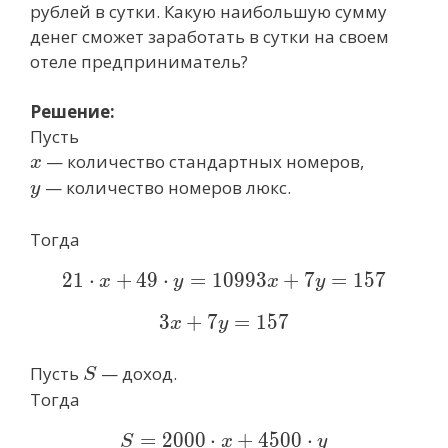
рублей в сутки. Какую наибольшую сумму
денег сможет заработать в сутки на своем
отеле предприниматель?
Решение:
Пусть
x
— количество стандартных номеров,
x
y
— количество номеров люкс.
y
Тогда
2
1
⋅
+
4
9
⋅
=
1
0
21\cdot x+49\cdot y=
9
9
3
+
7
=
1
5
7
x
y
x
y
3
+
7
3x+7y=157
=
1
5
7
x
y
S
Пусть
— доход.
S
Тогда
=
2
0
0
0
⋅
S=2000\cdot x+4500\cd
+
4
5
0
0
⋅
S
x
y