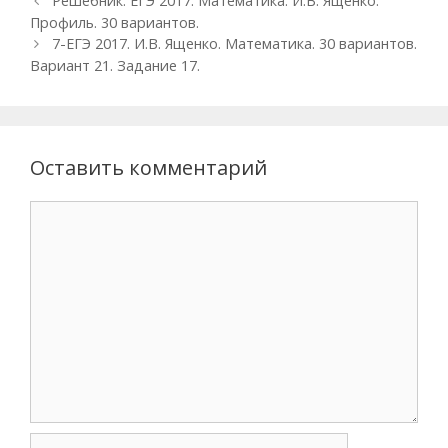
Н
Решебник. ЕГЭ 2017. Математика. И.В. Ященко.
р
т
а
Профиль. 30 вариантов.
и
к
в
7-ЕГЭ 2017. И.В. Ященко. Математика. 30 вариантов.
к
и
и
Вариант 21. Задание 17.
и
г
а
ц
и
Оставить комментарий
я
п
о
з
а
п
и
с
я
м