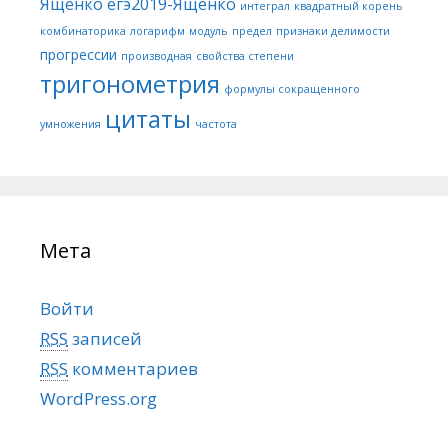
Ященко
егэ2019-Ященко
интеграл
квадратный корень
комбинаторика
логарифм
модуль
предел
признаки делимости
прогрессии
производная
свойства степени
тригонометрия
формулы сокращенного
цитаты
умножения
частота
Мета
Войти
RSS
записей
RSS
комментариев
WordPress.org