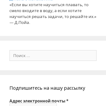
«Если вы хотите научиться плавать, то
смело входите в воду, а если хотите
научиться решать задачи, то решайте их.»
— Д.Пойа.
П
о
и
с
к
:
Подпишитесь на нашу рассылку
Адрес электронной почты
*